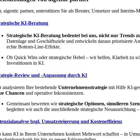
, aigentic partner,
unterstützen Sie als Berater, Umsetzer und Interim-
rategische KI-Beratung
Strategische KI-Beratung bedeutet bei uns, nicht nur Trends zu
Datenlage und Geschäftsziele und entwickeln daraus priorisierte A
echte Bottom-Line-Effekte.
Ob Quick Wins oder strategische Hebel – wir helfen, Klarheit zu s
Investitionen in KI.
rategie-Review und -Anpassung durch KI
r analysieren Ihre bestehende
Unternehmensstrategie
mit Hilfe KI-ge
ue Chancen
und operative Inkonsistenzen.
Gemeinsam bewerten wir
strategische Optionen, simulieren Sze
begleiten wir auch die anschließende strategische Neuausrichtung –
tenzialanalyse bzgl. Umsatzsteigerung und Kosteneffizienz
 kann KI in Ihrem Unternehmen konkret Mehrwert schaffen – in Umsatz
tscheidungslogik bis hin zu neuen Erlösmodellen.