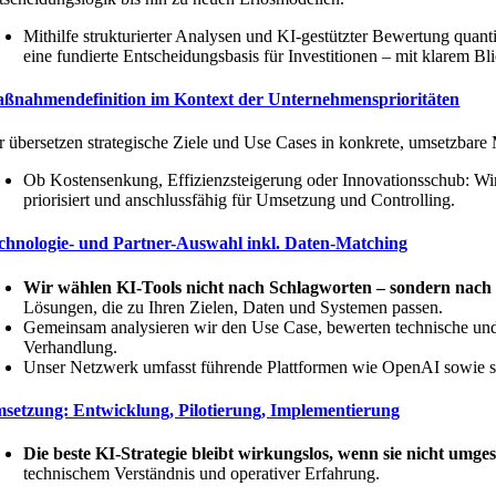
Mithilfe strukturierter Analysen und KI-gestützter Bewertung quan
eine fundierte Entscheidungsbasis für Investitionen – mit klarem Bl
ßnahmendefinition im Kontext der Unternehmensprioritäten
r übersetzen strategische Ziele und Use Cases in konkrete, umsetzba
Ob Kostensenkung, Effizienzsteigerung oder Innovationsschub: Wir h
priorisiert und anschlussfähig für Umsetzung und Controlling.
chnologie- und Partner-Auswahl inkl. Daten-Matching
Wir wählen KI-Tools nicht nach Schlagworten – sondern nach
Lösungen, die zu Ihren Zielen, Daten und Systemen passen.
Gemeinsam analysieren wir den Use Case, bewerten technische und
Verhandlung.
Unser Netzwerk umfasst führende Plattformen wie OpenAI sowie spez
setzung: Entwicklung, Pilotierung, Implementierung
Die beste KI-Strategie bleibt wirkungslos, wenn sie nicht umges
technischem Verständnis und operativer Erfahrung.