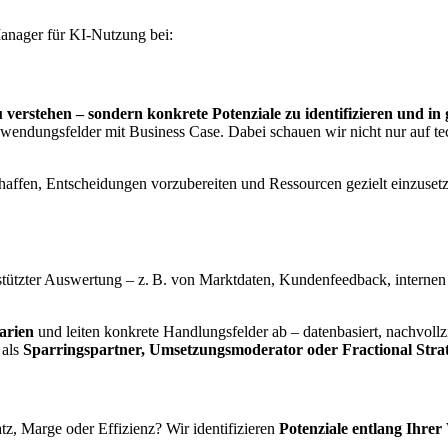
Manager für KI-Nutzung bei
:
 verstehen – sondern konkrete Potenziale zu identifizieren und in
nwendungsfelder mit Business Case. Dabei schauen wir nicht nur auf t
chaffen, Entscheidungen vorzubereiten und Ressourcen gezielt einzuse
stützter Auswertung – z. B. von Marktdaten, Kundenfeedback, internen 
narien
und leiten konkrete Handlungsfelder ab – datenbasiert, nachvol
 als
Sparringspartner, Umsetzungsmoderator oder Fractional Stra
, Marge oder Effizienz? Wir identifizieren
Potenziale entlang Ihre