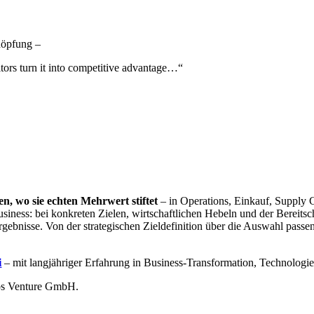
chöpfung –
tors turn it into competitive advantage…“
en, wo sie
echten Mehrwert stiftet
– in Operations, Einkauf, Supply C
siness: bei konkreten Zielen, wirtschaftlichen Hebeln und der Bereits
rgebnisse. Von der strategischen Zieldefinition über die Auswahl passen
i
– mit langjähriger Erfahrung in Business-Transformation, Technologi
os Venture GmbH.