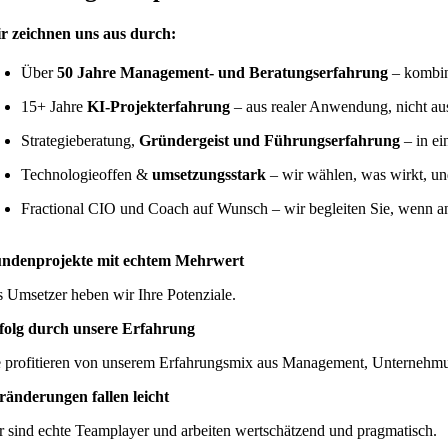
r zeichnen uns aus durch:
Über
50 Jahre Management- und Beratungserfahrung
– kombin
15+ Jahre
KI-Projekterfahrung
– aus realer Anwendung, nicht a
Strategieberatung,
Gründergeist und Führungserfahrung
– in e
Technologieoffen &
umsetzungsstark
– wir wählen, was wirkt, un
Fractional CIO und Coach auf Wunsch – wir begleiten Sie, wenn a
ndenprojekte mit echtem Mehrwert
s Umsetzer heben wir Ihre Potenziale.
folg durch unsere Erfahrung
e profitieren von unserem Erfahrungsmix aus Management, Unternehmu
ränderungen fallen leicht
r sind echte Teamplayer und arbeiten wertschätzend und pragmatisch.