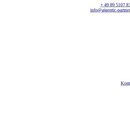
+ 49 89 5107 8
info@aigentic-partner
Kont