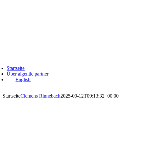
Zum
Inhalt
springen
avigation
mschalten
Startseite
Über aigentic partner
English
Startseite
Clemens Rinnebach
2025-09-12T09:13:32+00:00