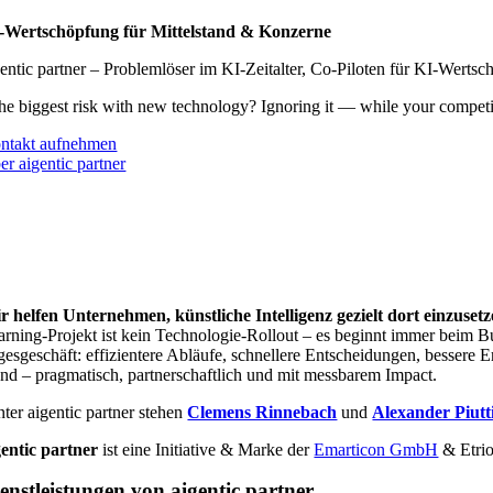
-Wertschöpfung für Mittelstand & Konzerne
gentic partner – Problemlöser im KI-Zeitalter, Co-Piloten für KI-Werts
he biggest risk with new technology? Ignoring it — while your competi
ntakt aufnehmen
er aigentic partner
r helfen Unternehmen, künstliche Intelligenz gezielt dort einzusetz
arning-Projekt ist kein Technologie-Rollout – es beginnt immer beim Bu
gesgeschäft: effizientere Abläufe, schnellere Entscheidungen, bessere E
nd – pragmatisch, partnerschaftlich und mit messbarem Impact.
nter aigentic partner stehen
Clemens Rinnebach
und
Alexander Piutt
gentic partner
ist eine Initiative & Marke der
Emarticon GmbH
& Etri
enstleistungen von aigentic partner